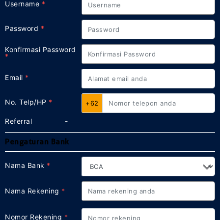
Username
*
Password
*
Konfirmasi Password
*
Email
*
No. Telp/HP
*
+62
Referral
-
Pengaturan Bank
Nama Bank
*
Nama Rekening
*
Nomor Rekening
*